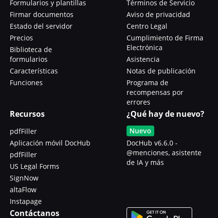
Formularios y plantillas
Términos de Servicio
Firmar documentos
Aviso de privacidad
Estado del servidor
Centro Legal
Precios
Cumplimiento de Firma
Electrónica
Biblioteca de
formularios
Asistencia
Características
Notas de publicación
Funciones
Programa de
recompensas por
errores
Recursos
¿Qué hay de nuevo?
Nuevo
pdfFiller
Aplicación móvil DocHub
DocHub v6.6.0 -
@menciones, asistente
pdfFiller
de IA y más
US Legal Forms
SignNow
altaFlow
Instapage
Contáctanos