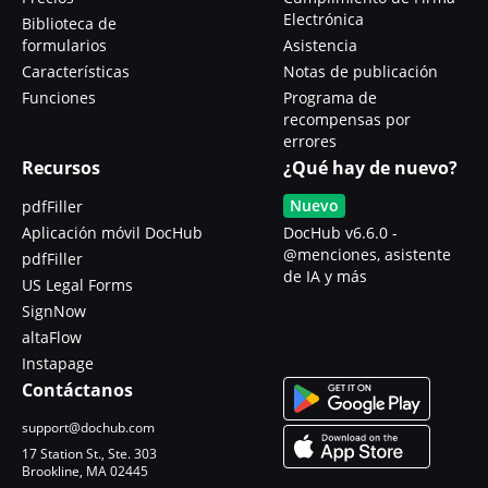
Electrónica
Biblioteca de
formularios
Asistencia
Características
Notas de publicación
Funciones
Programa de
recompensas por
errores
Recursos
¿Qué hay de nuevo?
Nuevo
pdfFiller
Aplicación móvil DocHub
DocHub v6.6.0 -
@menciones, asistente
pdfFiller
de IA y más
US Legal Forms
SignNow
altaFlow
Instapage
Contáctanos
support@dochub.com
17 Station St., Ste. 303
Brookline, MA 02445