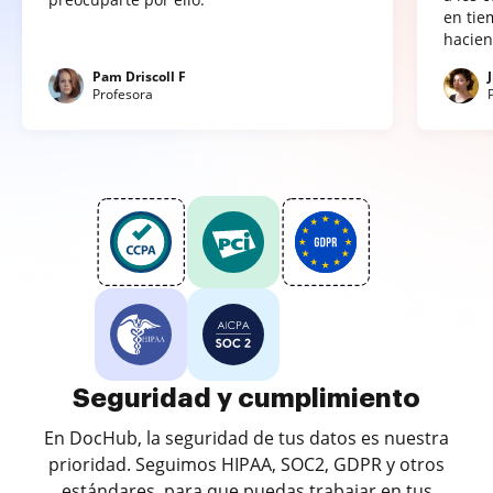
en tie
hacien
Pam Driscoll F
Profesora
Seguridad y cumplimiento
En DocHub, la seguridad de tus datos es nuestra
prioridad. Seguimos HIPAA, SOC2, GDPR y otros
estándares, para que puedas trabajar en tus