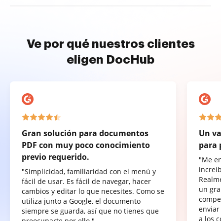
Ve por qué nuestros clientes
eligen DocHub
Gran solución para documentos
Un va
PDF con muy poco conocimiento
para 
previo requerido.
"Me e
increí
"Simplicidad, familiaridad con el menú y
Realme
fácil de usar. Es fácil de navegar, hacer
un gra
cambios y editar lo que necesites. Como se
compet
utiliza junto a Google, el documento
enviar
siempre se guarda, así que no tienes que
a los 
preocuparte por ello."