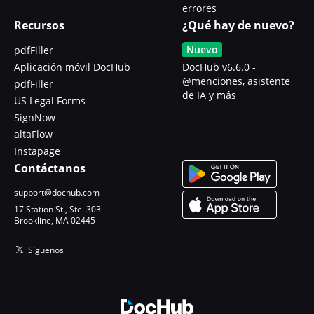
errores
Recursos
¿Qué hay de nuevo?
Nuevo
pdfFiller
Aplicación móvil DocHub
DocHub v6.6.0 -
@menciones, asistente
pdfFiller
de IA y más
US Legal Forms
SignNow
altaFlow
Instapage
Contáctanos
support@dochub.com
17 Station St., Ste. 303
Brookline, MA 02445
Síguenos