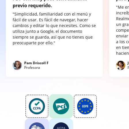
previo requerido.
"Me e
increí
"Simplicidad, familiaridad con el menú y
Realme
fácil de usar. Es fácil de navegar, hacer
un gra
cambios y editar lo que necesites. Como se
compet
utiliza junto a Google, el documento
enviar
siempre se guarda, así que no tienes que
a los 
preocuparte por ello."
en tie
hacien
Pam Driscoll F
Profesora