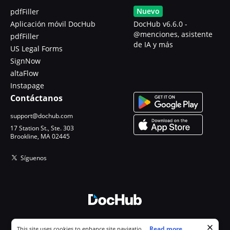
Nuevo
pdfFiller
Aplicación móvil DocHub
DocHub v6.6.0 -
@menciones, asistente
pdfFiller
de IA y más
US Legal Forms
SignNow
altaFlow
Instapage
Contáctanos
support@dochub.com
17 Station St., Ste. 303
Brookline, MA 02445
Síguenos
© 2026 DocHub, LLC
Cookie consent notice
...
Read more...
This site uses cookies to enhance site navigation and personalize