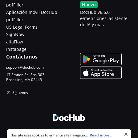
Nuevo
pdfFiller
Aplicación móvil DocHub
DocHub v6.6.0 -
@menciones, asistente
pdfFiller
de IA y más
US Legal Forms
SignNow
altaFlow
Instapage
Contáctanos
support@dochub.com
17 Station St., Ste. 303
Brookline, MA 02445
Síguenos
© 2026 DocHub, LLC
Cookie consent notice
...
Read more...
This site uses cookies to enhance site navigation and personalize
Todos los derechos reservados.