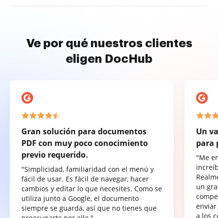
Ve por qué nuestros clientes
eligen DocHub
Gran solución para documentos
Un va
PDF con muy poco conocimiento
para 
previo requerido.
"Me e
increí
"Simplicidad, familiaridad con el menú y
Realme
fácil de usar. Es fácil de navegar, hacer
un gra
cambios y editar lo que necesites. Como se
compet
utiliza junto a Google, el documento
enviar
siempre se guarda, así que no tienes que
a los 
preocuparte por ello."