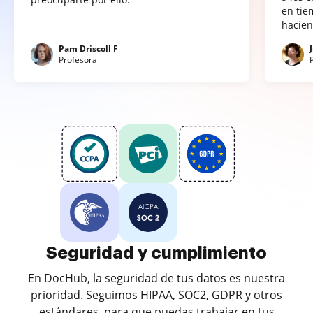
en tie
hacien
Pam Driscoll F
Profesora
Seguridad y cumplimiento
En DocHub, la seguridad de tus datos es nuestra
prioridad. Seguimos HIPAA, SOC2, GDPR y otros
estándares, para que puedas trabajar en tus