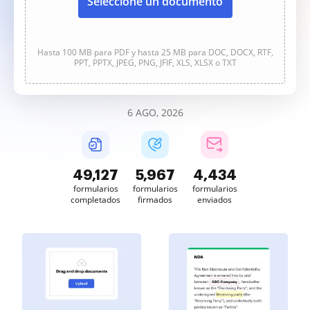
Seleccione un documento
Hasta 100 MB para PDF y hasta 25 MB para DOC, DOCX, RTF,
PPT, PPTX, JPEG, PNG, JFIF, XLS, XLSX o TXT
6 AGO, 2026
49,127
5,967
4,434
formularios
formularios
formularios
completados
firmados
enviados