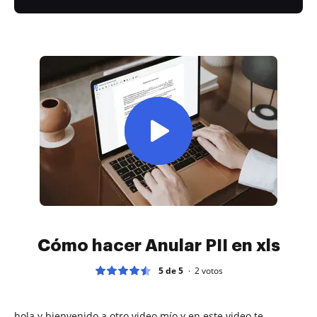
Cómo hacer Anular PII en xls
5 de 5
2
votos
hola y bienvenido a otro video mío y en este video te