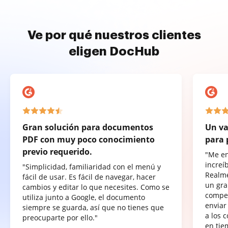
Ve por qué nuestros clientes
eligen DocHub
Gran solución para documentos
Un va
PDF con muy poco conocimiento
para 
previo requerido.
"Me e
increí
"Simplicidad, familiaridad con el menú y
Realme
fácil de usar. Es fácil de navegar, hacer
un gra
cambios y editar lo que necesites. Como se
compet
utiliza junto a Google, el documento
enviar
siempre se guarda, así que no tienes que
a los 
preocuparte por ello."
en tie