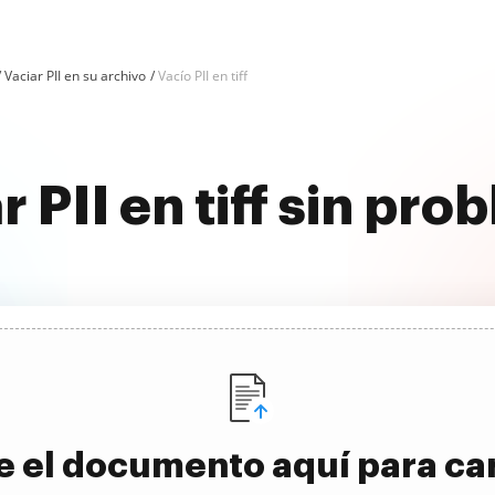
Vaciar PII en su archivo
Vacío PII en tiff
 PII en tiff sin pr
e el documento aquí para ca