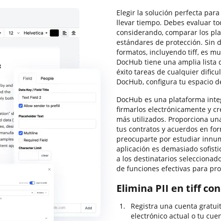
Elegir la solución perfecta par
llevar tiempo. Debes evaluar to
considerando, comparar los pla
estándares de protección. Sin d
formatos, incluyendo tiff, es m
DocHub tiene una amplia lista 
éxito tareas de cualquier dificu
DocHub, configura tu espacio de
DocHub es una plataforma integ
firmarlos electrónicamente y cre
más utilizados. Proporciona una
tus contratos y acuerdos en for
preocuparte por estudiar innum
aplicación es demasiado sofistic
a los destinatarios selecciona
de funciones efectivas para pro
Elimina PII en tiff co
Registra una cuenta gratui
electrónico actual o tu cuen