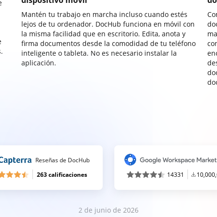
dispositivo móvil
do
e
Mantén tu trabajo en marcha incluso cuando estés
Co
lejos de tu ordenador. DocHub funciona en móvil con
do
la misma facilidad que en escritorio. Edita, anota y
ma
e
firma documentos desde la comodidad de tu teléfono
co
.
inteligente o tableta. No es necesario instalar la
enc
aplicación.
de
do
do
Reseñas de DocHub
263 calificaciones
14331
10,000
2 de junio de 2026