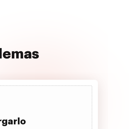
oblemas
rgarlo