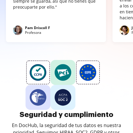
siempre se guarda, así que no tienes que
a los 
preocuparte por ello."
en tie
hacien
Pam Driscoll F
Profesora
Seguridad y cumplimiento
En DocHub, la seguridad de tus datos es nuestra
prioridad. Seguimos HIPAA, SOC2, GDPR y otros