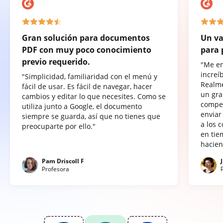
Gran solución para documentos
Un va
PDF con muy poco conocimiento
para 
previo requerido.
"Me e
increí
"Simplicidad, familiaridad con el menú y
Realme
fácil de usar. Es fácil de navegar, hacer
un gra
cambios y editar lo que necesites. Como se
compet
utiliza junto a Google, el documento
enviar
siempre se guarda, así que no tienes que
a los 
preocuparte por ello."
en tie
hacien
Pam Driscoll F
Profesora