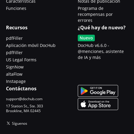
Características
Notas de publicación
Funciones
Programa de
recompensas por
errores
Recursos
¿Qué hay de nuevo?
Nuevo
pdfFiller
Aplicación móvil DocHub
DocHub v6.6.0 -
@menciones, asistente
pdfFiller
de IA y más
US Legal Forms
SignNow
altaFlow
Instapage
Contáctanos
support@dochub.com
17 Station St., Ste. 303
Brookline, MA 02445
Síguenos