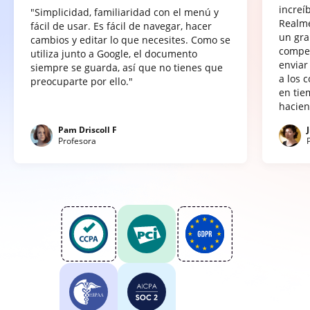
increí
"Simplicidad, familiaridad con el menú y
Realme
fácil de usar. Es fácil de navegar, hacer
un gra
cambios y editar lo que necesites. Como se
compet
utiliza junto a Google, el documento
enviar
siempre se guarda, así que no tienes que
a los 
preocuparte por ello."
en tie
hacien
Pam Driscoll F
Profesora