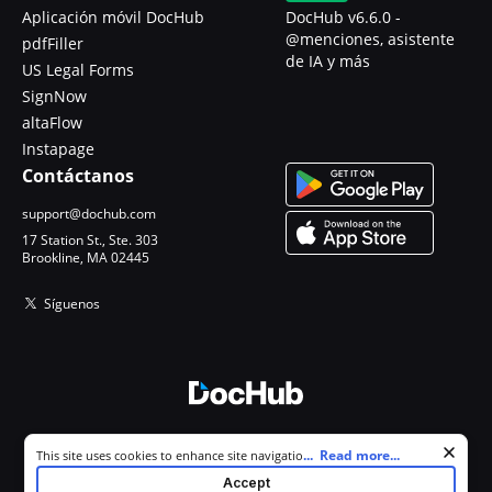
Aplicación móvil DocHub
DocHub v6.6.0 -
@menciones, asistente
pdfFiller
de IA y más
US Legal Forms
SignNow
altaFlow
Instapage
Contáctanos
support@dochub.com
17 Station St., Ste. 303
Brookline, MA 02445
Síguenos
© 2026 DocHub, LLC
Cookie consent notice
...
Read more...
This site uses cookies to enhance site navigation and personalize
Todos los derechos reservados.
your experience. By using this site you agree to our use of cookies as
Accept