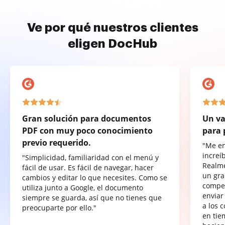
Ve por qué nuestros clientes
eligen DocHub
Gran solución para documentos
Un va
PDF con muy poco conocimiento
para 
previo requerido.
"Me e
increí
"Simplicidad, familiaridad con el menú y
Realme
fácil de usar. Es fácil de navegar, hacer
un gra
cambios y editar lo que necesites. Como se
compet
utiliza junto a Google, el documento
enviar
siempre se guarda, así que no tienes que
a los 
preocuparte por ello."
en tie