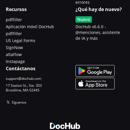
errores
Recursos
¿Qué hay de nuevo?
Nuevo
pdfFiller
Aplicación móvil DocHub
DocHub v6.6.0 -
@menciones, asistente
pdfFiller
de IA y más
US Legal Forms
SignNow
altaFlow
Instapage
Contáctanos
support@dochub.com
17 Station St., Ste. 303
Brookline, MA 02445
Síguenos