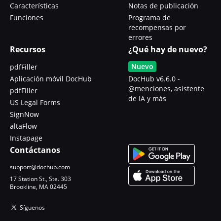
Características
Notas de publicación
Funciones
Programa de
recompensas por
errores
Recursos
¿Qué hay de nuevo?
Nuevo
pdfFiller
Aplicación móvil DocHub
DocHub v6.6.0 -
@menciones, asistente
pdfFiller
de IA y más
US Legal Forms
SignNow
altaFlow
Instapage
Contáctanos
support@dochub.com
17 Station St., Ste. 303
Brookline, MA 02445
Síguenos