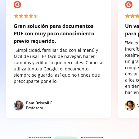
Gran solución para documentos
Un va
PDF con muy poco conocimiento
para 
previo requerido.
"Me e
increí
"Simplicidad, familiaridad con el menú y
Realme
fácil de usar. Es fácil de navegar, hacer
un gra
cambios y editar lo que necesites. Como se
compet
utiliza junto a Google, el documento
enviar
siempre se guarda, así que no tienes que
a los 
preocuparte por ello."
en tie
hacien
Pam Driscoll F
Profesora