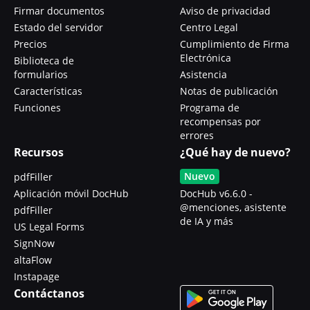
Firmar documentos
Aviso de privacidad
Estado del servidor
Centro Legal
Precios
Cumplimiento de Firma
Electrónica
Biblioteca de
formularios
Asistencia
Características
Notas de publicación
Funciones
Programa de
recompensas por
errores
Recursos
¿Qué hay de nuevo?
Nuevo
pdfFiller
Aplicación móvil DocHub
DocHub v6.6.0 -
@menciones, asistente
pdfFiller
de IA y más
US Legal Forms
SignNow
altaFlow
Instapage
Contáctanos