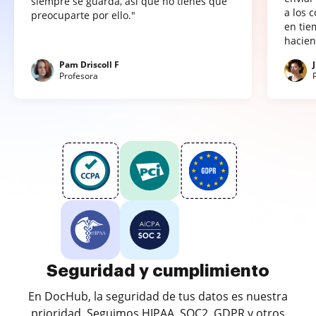
siempre se guarda, así que no tienes que
a los 
preocuparte por ello."
en tie
hacien
Pam Driscoll F
Profesora
Seguridad y cumplimiento
En DocHub, la seguridad de tus datos es nuestra
prioridad. Seguimos HIPAA, SOC2, GDPR y otros