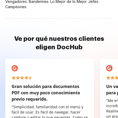
Vengadores. Banderines. Lo Mejor de lo Mejor. Jefes.
Campeones.
Ve por qué nuestros clientes
eligen DocHub
Gran solución para documentos
Un va
PDF con muy poco conocimiento
para 
previo requerido.
"Me e
increí
"Simplicidad, familiaridad con el menú y
Realme
fácil de usar. Es fácil de navegar, hacer
un gra
cambios y editar lo que necesites. Como se