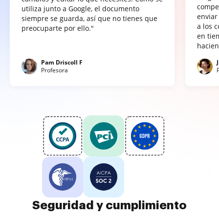
compet
utiliza junto a Google, el documento
enviar
siempre se guarda, así que no tienes que
a los 
preocuparte por ello."
en tie
hacien
Pam Driscoll F
Profesora
Seguridad y cumplimiento