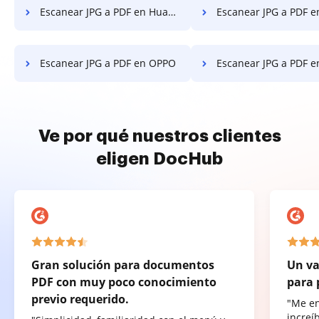
Escanear JPG a PDF en Huawei
Escanear JPG a PDF e
Escanear JPG a PDF en OPPO
Escanear JPG a PDF en 
Ve por qué nuestros clientes
eligen DocHub
Gran solución para documentos
Un va
PDF con muy poco conocimiento
para 
previo requerido.
"Me e
increí