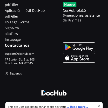
Nuevo
pdfFiller
Aplicación móvil DocHub
DocHub v6.6.0 -
@menciones, asistente
pdfFiller
de IA y más
US Legal Forms
SignNow
altaFlow
Instapage
Contáctanos
support@dochub.com
17 Station St., Ste. 303
Brookline, MA 02445
Síguenos
© 2026 DocHub, LLC
Cookie consent notice
...
Read more...
This site uses cookies to enhance site navigation and personalize