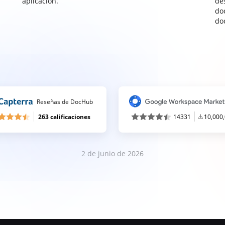
aplicación.
de
do
do
Reseñas de DocHub
263 calificaciones
14331
10,000
2 de junio de 2026