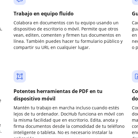
Trabajo en equipo fluido
Gu
Colabora en documentos con tu equipo usando un
Ca
,
dispositivo de escritorio o móvil. Permite que otros
gu
vean, editen, comenten y firmen tus documentos en
en 
línea. También puedes hacer tu formulario público y
ne
compartir su URL en cualquier lugar.
o 
Potentes herramientas de PDF en tu
Co
dispositivo móvil
do
e
Mantén tu trabajo en marcha incluso cuando estés
Co
lejos de tu ordenador. DocHub funciona en móvil con
do
la misma facilidad que en escritorio. Edita, anota y
ma
e
firma documentos desde la comodidad de tu teléfono
co
.
inteligente o tableta. No es necesario instalar la
enc