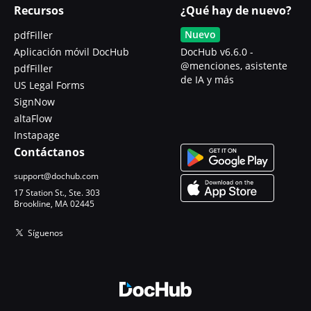
Recursos
¿Qué hay de nuevo?
Nuevo
pdfFiller
Aplicación móvil DocHub
DocHub v6.6.0 -
@menciones, asistente
pdfFiller
de IA y más
US Legal Forms
SignNow
altaFlow
Instapage
Contáctanos
support@dochub.com
17 Station St., Ste. 303
Brookline, MA 02445
Síguenos