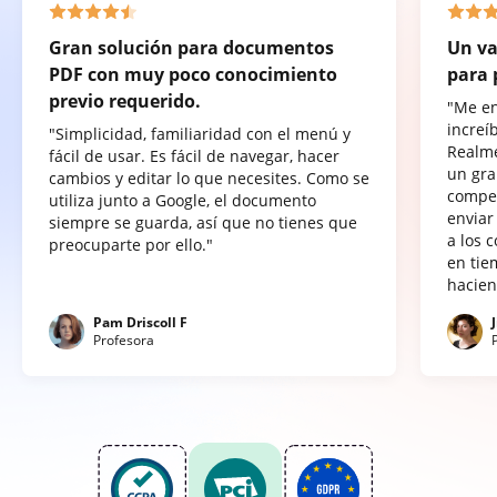
Gran solución para documentos
Un va
PDF con muy poco conocimiento
para 
previo requerido.
"Me e
increí
"Simplicidad, familiaridad con el menú y
Realme
fácil de usar. Es fácil de navegar, hacer
un gra
cambios y editar lo que necesites. Como se
compet
utiliza junto a Google, el documento
enviar
siempre se guarda, así que no tienes que
a los 
preocuparte por ello."
en tie
hacien
Pam Driscoll F
Profesora