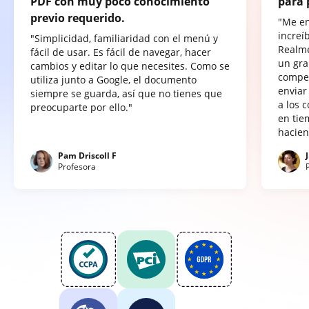
PDF con muy poco conocimiento
para 
previo requerido.
"Me e
increí
"Simplicidad, familiaridad con el menú y
Realme
fácil de usar. Es fácil de navegar, hacer
un gra
cambios y editar lo que necesites. Como se
compet
utiliza junto a Google, el documento
enviar
siempre se guarda, así que no tienes que
a los 
preocuparte por ello."
en tie
hacien
Pam Driscoll F
Profesora