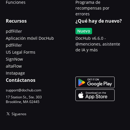
Funciones
Programa de
recompensas por
errores
Recursos
¿Qué hay de nuevo?
Nuevo
pdfFiller
Aplicación móvil DocHub
DocHub v6.6.0 -
@menciones, asistente
pdfFiller
de IA y más
US Legal Forms
SignNow
altaFlow
Instapage
Contáctanos
support@dochub.com
17 Station St., Ste. 303
Brookline, MA 02445
Síguenos