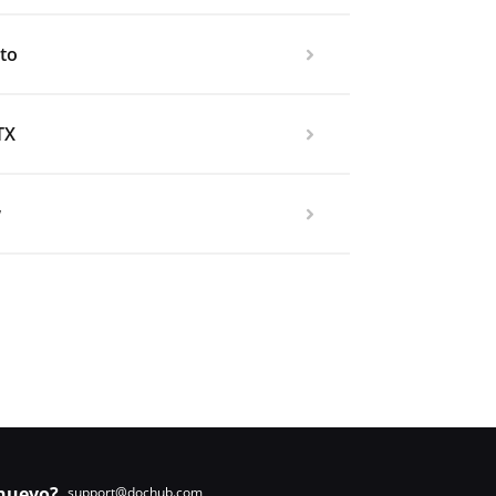
to
TX
w
nuevo?
support@dochub.com