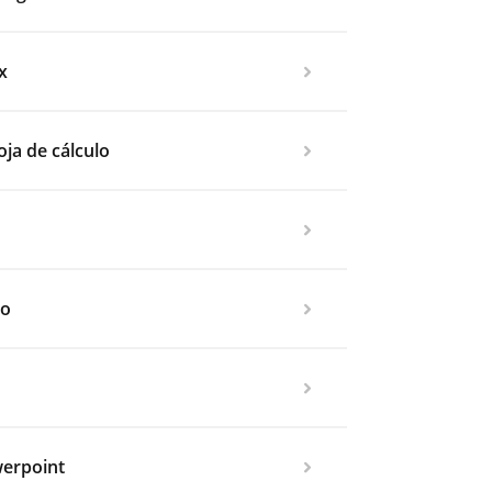
x
oja de cálculo
to
werpoint