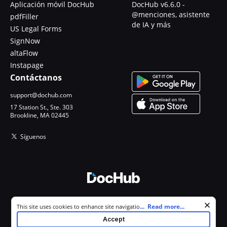
Aplicación móvil DocHub
DocHub v6.6.0 -
@menciones, asistente
pdfFiller
de IA y más
US Legal Forms
SignNow
altaFlow
Instapage
Contáctanos
support@dochub.com
17 Station St., Ste. 303
Brookline, MA 02445
Síguenos
© 2026 DocHub, LLC
Cookie consent notice
...
Read more...
This site uses cookies to enhance site navigation and personalize
Todos los derechos reservados.
your experience. By using this site you agree to our use of cookies as
Accept
described in our
Privacy Notice
. You can modify your selections by