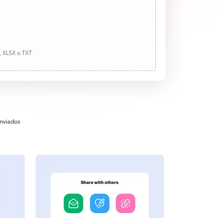
, XLSX o TXT
enviados