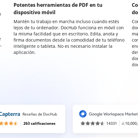
Potentes herramientas de PDF en tu
Co
dispositivo móvil
do
e
Mantén tu trabajo en marcha incluso cuando estés
Co
lejos de tu ordenador. DocHub funciona en móvil con
do
la misma facilidad que en escritorio. Edita, anota y
ma
e
firma documentos desde la comodidad de tu teléfono
co
.
inteligente o tableta. No es necesario instalar la
enc
aplicación.
de
do
do
Reseñas de DocHub
263 calificaciones
14331
10,000