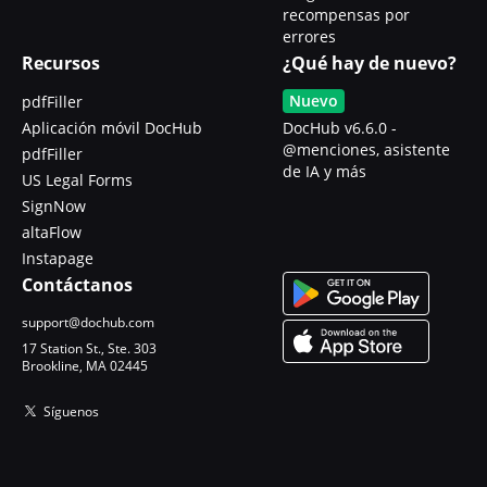
recompensas por
errores
Recursos
¿Qué hay de nuevo?
Nuevo
pdfFiller
Aplicación móvil DocHub
DocHub v6.6.0 -
@menciones, asistente
pdfFiller
de IA y más
US Legal Forms
SignNow
altaFlow
Instapage
Contáctanos
support@dochub.com
17 Station St., Ste. 303
Brookline, MA 02445
Síguenos