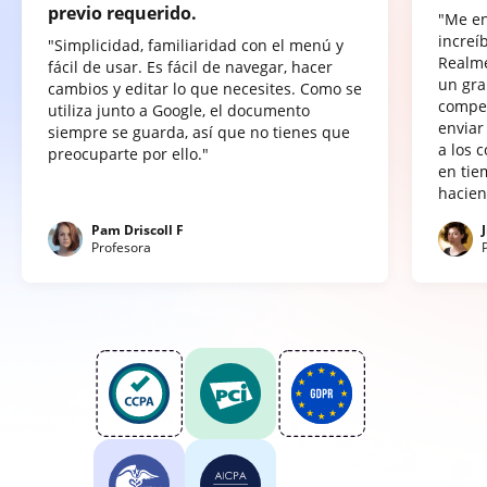
previo requerido.
"Me e
increí
"Simplicidad, familiaridad con el menú y
Realme
fácil de usar. Es fácil de navegar, hacer
un gra
cambios y editar lo que necesites. Como se
compet
utiliza junto a Google, el documento
enviar
siempre se guarda, así que no tienes que
a los 
preocuparte por ello."
en tie
hacien
Pam Driscoll F
Profesora