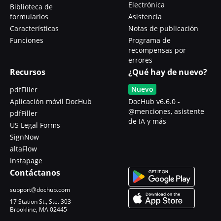
Electrónica
Biblioteca de
formularios
Asistencia
Características
Notas de publicación
Funciones
Programa de
recompensas por
errores
Recursos
¿Qué hay de nuevo?
Nuevo
pdfFiller
Aplicación móvil DocHub
DocHub v6.6.0 -
@menciones, asistente
pdfFiller
de IA y más
US Legal Forms
SignNow
altaFlow
Instapage
Contáctanos
support@dochub.com
17 Station St., Ste. 303
Brookline, MA 02445