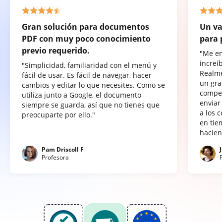
Gran solución para documentos
Un va
PDF con muy poco conocimiento
para 
previo requerido.
"Me e
increí
"Simplicidad, familiaridad con el menú y
Realme
fácil de usar. Es fácil de navegar, hacer
un gra
cambios y editar lo que necesites. Como se
compet
utiliza junto a Google, el documento
enviar
siempre se guarda, así que no tienes que
a los 
preocuparte por ello."
en tie
hacien
Pam Driscoll F
Profesora