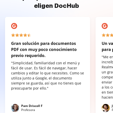
eligen DocHub
Gran solución para documentos
Un va
PDF con muy poco conocimiento
para 
previo requerido.
"Me e
increí
"Simplicidad, familiaridad con el menú y
Realme
fácil de usar. Es fácil de navegar, hacer
un gra
cambios y editar lo que necesites. Como se
compet
utiliza junto a Google, el documento
enviar
siempre se guarda, así que no tienes que
a los 
preocuparte por ello."
en tie
hacien
Pam Driscoll F
Profesora