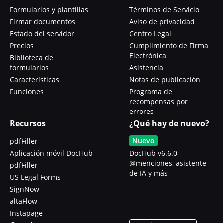
Formularios y plantillas
Términos de Servicio
Firmar documentos
Aviso de privacidad
Estado del servidor
Centro Legal
Precios
Cumplimiento de Firma
Electrónica
Biblioteca de
formularios
Asistencia
Características
Notas de publicación
Funciones
Programa de
recompensas por
errores
Recursos
¿Qué hay de nuevo?
Nuevo
pdfFiller
Aplicación móvil DocHub
DocHub v6.6.0 -
@menciones, asistente
pdfFiller
de IA y más
US Legal Forms
SignNow
altaFlow
Instapage