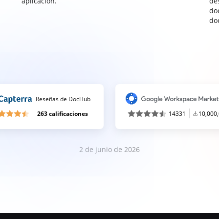
aplicación.
de
do
do
Reseñas de DocHub
263 calificaciones
14331
10,000
2 de junio de 2026