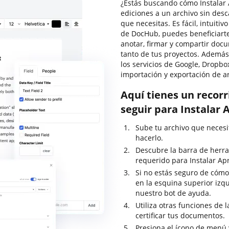
¿Estás buscando cómo Instalar 
ediciones a un archivo sin des
que necesitas. Es fácil, intuitiv
de DocHub, puedes beneficiarte
anotar, firmar y compartir do
tanto de tus proyectos. Además,
los servicios de Google, Dropbo
importación y exportación de a
Aquí tienes un recor
seguir para Instalar 
Sube tu archivo que necesi
hacerlo.
Descubre la barra de herra
requerido para Instalar Ap
Si no estás seguro de cómo
en la esquina superior izq
nuestro bot de ayuda.
Utiliza otras funciones de 
certificar tus documentos.
Presiona el ícono de menú 