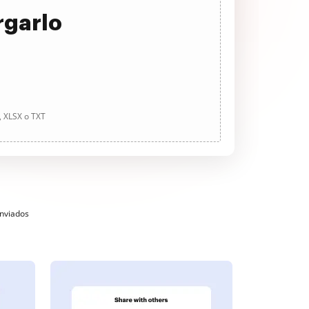
rgarlo
, XLSX o TXT
enviados