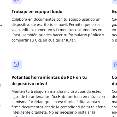
Trabajo en equipo fluido
Gu
Colabora en documentos con tu equipo usando un
Ca
,
dispositivo de escritorio o móvil. Permite que otros
gu
vean, editen, comenten y firmen tus documentos en
en 
línea. También puedes hacer tu formulario público y
ne
compartir su URL en cualquier lugar.
o 
Potentes herramientas de PDF en tu
Co
dispositivo móvil
do
e
Mantén tu trabajo en marcha incluso cuando estés
Co
lejos de tu ordenador. DocHub funciona en móvil con
do
la misma facilidad que en escritorio. Edita, anota y
ma
e
firma documentos desde la comodidad de tu teléfono
co
.
inteligente o tableta. No es necesario instalar la
enc