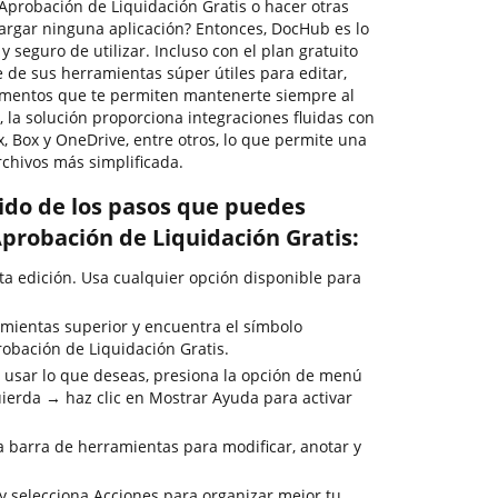
Aprobación de Liquidación Gratis o hacer otras
cargar ninguna aplicación? Entonces, DocHub es lo
o y seguro de utilizar. Incluso con el plan gratuito
 de sus herramientas súper útiles para editar,
cumentos que te permiten mantenerte siempre al
 la solución proporciona integraciones fluidas con
x, Box y OneDrive, entre otros, lo que permite una
rchivos más simplificada.
rido de los pasos que puedes
Aprobación de Liquidación Gratis:
ta edición. Usa cualquier opción disponible para
mientas superior y encuentra el símbolo
robación de Liquidación Gratis.
 usar lo que deseas, presiona la opción de menú
uierda → haz clic en Mostrar Ayuda para activar
la barra de herramientas para modificar, anotar y
y selecciona Acciones para organizar mejor tu