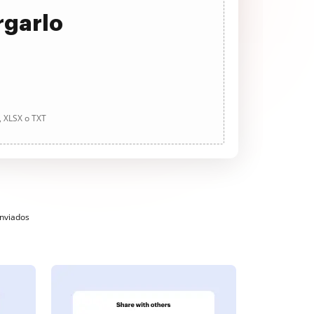
rgarlo
, XLSX o TXT
enviados