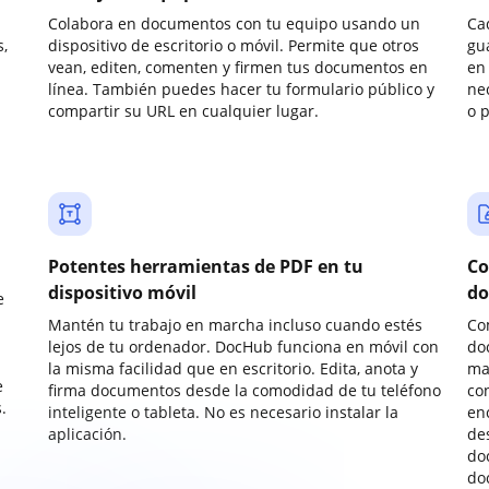
Colabora en documentos con tu equipo usando un
Ca
,
dispositivo de escritorio o móvil. Permite que otros
gu
vean, editen, comenten y firmen tus documentos en
en 
línea. También puedes hacer tu formulario público y
ne
compartir su URL en cualquier lugar.
o 
Potentes herramientas de PDF en tu
Co
dispositivo móvil
do
e
Mantén tu trabajo en marcha incluso cuando estés
Co
lejos de tu ordenador. DocHub funciona en móvil con
do
la misma facilidad que en escritorio. Edita, anota y
ma
e
firma documentos desde la comodidad de tu teléfono
co
.
inteligente o tableta. No es necesario instalar la
enc
aplicación.
de
do
do