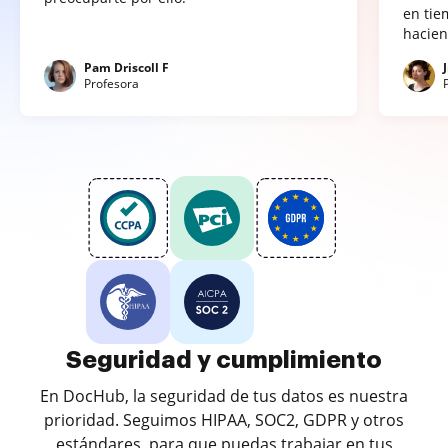
en tie
hacien
Pam Driscoll F
Profesora
Seguridad y cumplimiento
En DocHub, la seguridad de tus datos es nuestra
prioridad. Seguimos HIPAA, SOC2, GDPR y otros
estándares, para que puedas trabajar en tus