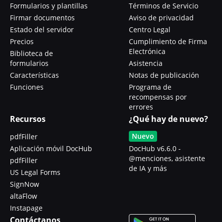
Formularios y plantillas
Términos de Servicio
Firmar documentos
Aviso de privacidad
Estado del servidor
Centro Legal
Precios
Cumplimiento de Firma
Electrónica
Biblioteca de
formularios
Asistencia
Características
Notas de publicación
Funciones
Programa de
recompensas por
errores
Recursos
¿Qué hay de nuevo?
Nuevo
pdfFiller
Aplicación móvil DocHub
DocHub v6.6.0 -
@menciones, asistente
pdfFiller
de IA y más
US Legal Forms
SignNow
altaFlow
Instapage
Contáctanos