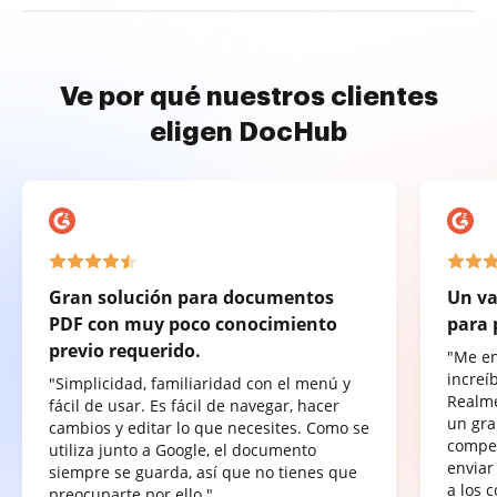
Ve por qué nuestros clientes
eligen DocHub
Gran solución para documentos
Un va
PDF con muy poco conocimiento
para 
previo requerido.
"Me e
increí
"Simplicidad, familiaridad con el menú y
Realme
fácil de usar. Es fácil de navegar, hacer
un gra
cambios y editar lo que necesites. Como se
compet
utiliza junto a Google, el documento
enviar
siempre se guarda, así que no tienes que
a los 
preocuparte por ello."