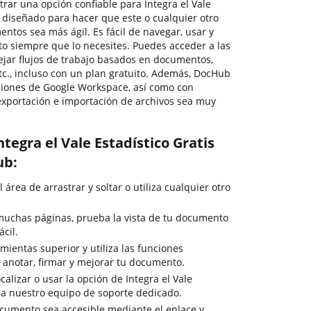
trar una opción confiable para Integra el Vale
á diseñado para hacer que este o cualquier otro
ntos sea más ágil. Es fácil de navegar, usar y
o siempre que lo necesites. Puedes acceder a las
jar flujos de trabajo basados en documentos,
 etc., incluso con un plan gratuito. Además, DocHub
aciones de Google Workspace, así como con
 exportación e importación de archivos sea muy
tegra el Vale Estadístico Gratis
ub:
 área de arrastrar y soltar o utiliza cualquier otro
muchas páginas, prueba la vista de tu documento
cil.
ientas superior y utiliza las funciones
, anotar, firmar y mejorar tu documento.
calizar o usar la opción de Integra el Vale
a a nuestro equipo de soporte dedicado.
cumento sea accesible mediante el enlace y