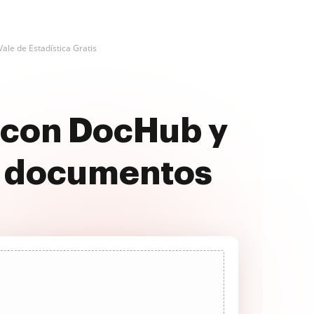
Vale de Estadística Gratis
s con DocHub y
s documentos