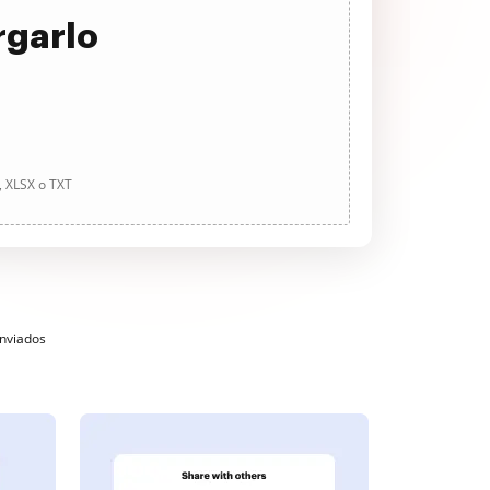
rgarlo
, XLSX o TXT
enviados