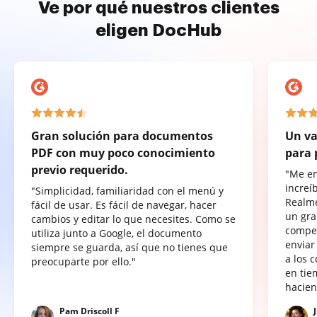
Ve por qué nuestros clientes
eligen DocHub
Gran solución para documentos
Un va
PDF con muy poco conocimiento
para 
previo requerido.
"Me e
increí
"Simplicidad, familiaridad con el menú y
Realme
fácil de usar. Es fácil de navegar, hacer
un gra
cambios y editar lo que necesites. Como se
compet
utiliza junto a Google, el documento
enviar
siempre se guarda, así que no tienes que
a los 
preocuparte por ello."
en tie
hacien
Pam Driscoll F