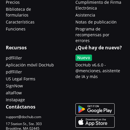
Precios
Cumplimiento de Firma
Electrónica
Biblioteca de
formularios
Asistencia
Características
Notas de publicación
Funciones
Programa de
recompensas por
errores
Recursos
¿Qué hay de nuevo?
Nuevo
pdfFiller
Aplicación móvil DocHub
DocHub v6.6.0 -
@menciones, asistente
pdfFiller
de IA y más
US Legal Forms
SignNow
altaFlow
Instapage
Contáctanos
support@dochub.com
17 Station St., Ste. 303
Brookline, MA 02445