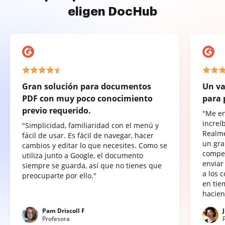
eligen DocHub
Gran solución para documentos
Un va
PDF con muy poco conocimiento
para 
previo requerido.
"Me e
increí
"Simplicidad, familiaridad con el menú y
Realme
fácil de usar. Es fácil de navegar, hacer
un gra
cambios y editar lo que necesites. Como se
compet
utiliza junto a Google, el documento
enviar
siempre se guarda, así que no tienes que
a los 
preocuparte por ello."
en tie
hacien
Pam Driscoll F
Profesora