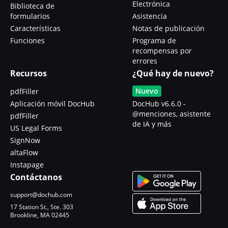
Electrónica
Biblioteca de
formularios
Asistencia
Características
Notas de publicación
Funciones
Programa de
recompensas por
errores
Recursos
¿Qué hay de nuevo?
Nuevo
pdfFiller
Aplicación móvil DocHub
DocHub v6.6.0 -
@menciones, asistente
pdfFiller
de IA y más
US Legal Forms
SignNow
altaFlow
Instapage
Contáctanos
support@dochub.com
17 Station St., Ste. 303
Brookline, MA 02445