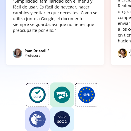
"Simplicidad, familiaridad con el menú y
Realme
fácil de usar. Es fácil de navegar, hacer
un gra
cambios y editar lo que necesites. Como se
compet
utiliza junto a Google, el documento
enviar
siempre se guarda, así que no tienes que
a los 
preocuparte por ello."
en tie
hacien
Pam Driscoll F
Profesora