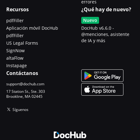
errores
Recursos
¿Qué hay de nuevo?
Nuevo
pdfFiller
Aplicación móvil DocHub
DocHub v6.6.0 -
@menciones, asistente
pdfFiller
de IA y más
US Legal Forms
SignNow
altaFlow
Instapage
Contáctanos
support@dochub.com
17 Station St., Ste. 303
Brookline, MA 02445
Síguenos