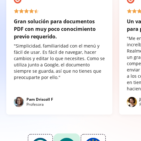
Gran solución para documentos
Un va
PDF con muy poco conocimiento
para 
previo requerido.
"Me e
increí
"Simplicidad, familiaridad con el menú y
Realme
fácil de usar. Es fácil de navegar, hacer
un gra
cambios y editar lo que necesites. Como se
compet
utiliza junto a Google, el documento
enviar
siempre se guarda, así que no tienes que
a los 
preocuparte por ello."
en tie
hacien
Pam Driscoll F
Profesora