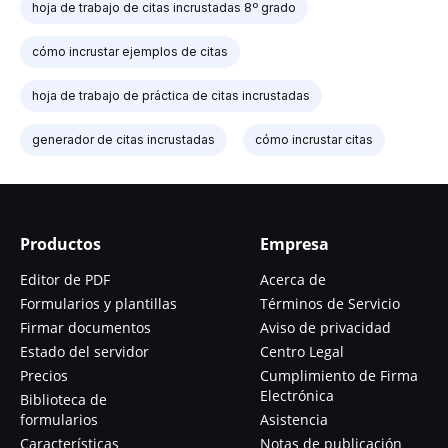
hoja de trabajo de citas incrustadas 8º grado
cómo incrustar ejemplos de citas
hoja de trabajo de práctica de citas incrustadas
generador de citas incrustadas
cómo incrustar citas
Productos
Empresa
Editor de PDF
Acerca de
Formularios y plantillas
Términos de Servicio
Firmar documentos
Aviso de privacidad
Estado del servidor
Centro Legal
Precios
Cumplimiento de Firma
Electrónica
Biblioteca de
formularios
Asistencia
Características
Notas de publicación