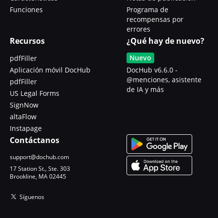
Funciones
Programa de
recompensas por
errores
Recursos
¿Qué hay de nuevo?
Nuevo
pdfFiller
Aplicación móvil DocHub
DocHub v6.6.0 -
@menciones, asistente
pdfFiller
de IA y más
US Legal Forms
SignNow
altaFlow
Instapage
Contáctanos
support@dochub.com
17 Station St., Ste. 303
Brookline, MA 02445
Síguenos