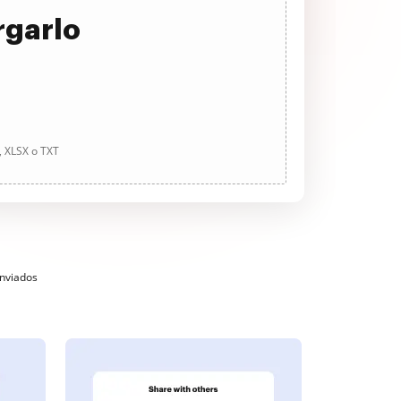
rgarlo
, XLSX o TXT
enviados