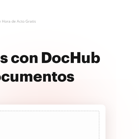
e Hora de Acto Gratis
tis con DocHub
documentos