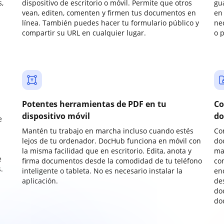
,
dispositivo de escritorio o móvil. Permite que otros
gu
vean, editen, comenten y firmen tus documentos en
en 
línea. También puedes hacer tu formulario público y
ne
compartir su URL en cualquier lugar.
o 
Potentes herramientas de PDF en tu
Co
dispositivo móvil
do
e
Mantén tu trabajo en marcha incluso cuando estés
Co
lejos de tu ordenador. DocHub funciona en móvil con
do
la misma facilidad que en escritorio. Edita, anota y
ma
e
firma documentos desde la comodidad de tu teléfono
co
.
inteligente o tableta. No es necesario instalar la
enc
aplicación.
de
do
do