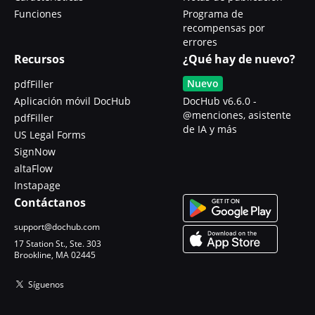
Funciones
Programa de
recompensas por
errores
Recursos
¿Qué hay de nuevo?
Nuevo
pdfFiller
Aplicación móvil DocHub
DocHub v6.6.0 -
@menciones, asistente
pdfFiller
de IA y más
US Legal Forms
SignNow
altaFlow
Instapage
Contáctanos
support@dochub.com
17 Station St., Ste. 303
Brookline, MA 02445
Síguenos