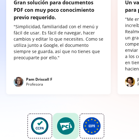
Gran solución para documentos
Un va
PDF con muy poco conocimiento
para 
previo requerido.
"Me e
increí
"Simplicidad, familiaridad con el menú y
Realme
fácil de usar. Es fácil de navegar, hacer
un gra
cambios y editar lo que necesites. Como se
compet
utiliza junto a Google, el documento
enviar
siempre se guarda, así que no tienes que
a los 
preocuparte por ello."
en tie
hacien
Pam Driscoll F
Profesora