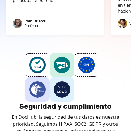
preocuparte por ello."
en tie
hacien
Pam Driscoll F
Profesora
Seguridad y cumplimiento
En DocHub, la seguridad de tus datos es nuestra
prioridad. Seguimos HIPAA, SOC2, GDPR y otros
estándares, para que puedas trabajar en tus