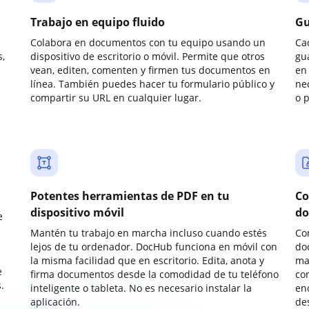
Trabajo en equipo fluido
Gu
Colabora en documentos con tu equipo usando un
Ca
,
dispositivo de escritorio o móvil. Permite que otros
gu
vean, editen, comenten y firmen tus documentos en
en 
línea. También puedes hacer tu formulario público y
ne
compartir su URL en cualquier lugar.
o 
Potentes herramientas de PDF en tu
Co
dispositivo móvil
do
e
Mantén tu trabajo en marcha incluso cuando estés
Co
lejos de tu ordenador. DocHub funciona en móvil con
do
la misma facilidad que en escritorio. Edita, anota y
ma
e
firma documentos desde la comodidad de tu teléfono
co
.
inteligente o tableta. No es necesario instalar la
enc
aplicación.
de