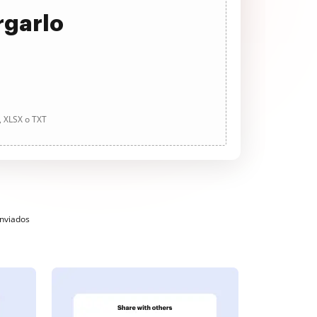
rgarlo
, XLSX o TXT
enviados