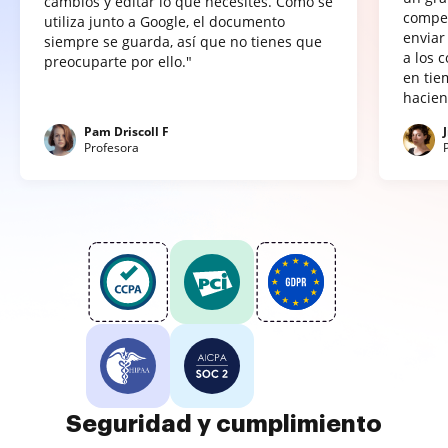
cambios y editar lo que necesites. Como se
compet
utiliza junto a Google, el documento
enviar
siempre se guarda, así que no tienes que
a los 
preocuparte por ello."
en tie
hacien
Pam Driscoll F
Profesora
Seguridad y cumplimiento