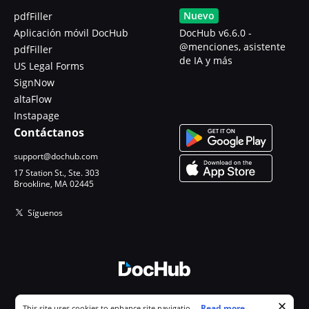
Nuevo
pdfFiller
Aplicación móvil DocHub
DocHub v6.6.0 -
@menciones, asistente
pdfFiller
de IA y más
US Legal Forms
SignNow
altaFlow
Instapage
Contáctanos
support@dochub.com
17 Station St., Ste. 303
Brookline, MA 02445
Síguenos
© 2026 DocHub, LLC
Cookie consent notice
...
Read more...
This site uses cookies to enhance site navigation and personalize