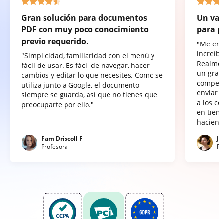
Gran solución para documentos
Un va
PDF con muy poco conocimiento
para 
previo requerido.
"Me e
increí
"Simplicidad, familiaridad con el menú y
Realme
fácil de usar. Es fácil de navegar, hacer
un gra
cambios y editar lo que necesites. Como se
compet
utiliza junto a Google, el documento
enviar
siempre se guarda, así que no tienes que
a los 
preocuparte por ello."
en tie
hacien
Pam Driscoll F
Profesora