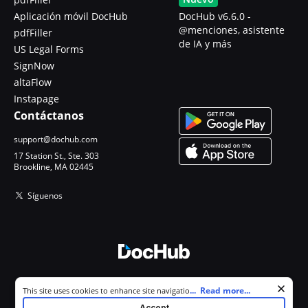
Aplicación móvil DocHub
DocHub v6.6.0 -
@menciones, asistente
pdfFiller
de IA y más
US Legal Forms
SignNow
altaFlow
Instapage
Contáctanos
support@dochub.com
17 Station St., Ste. 303
Brookline, MA 02445
Síguenos
© 2026 DocHub, LLC
Cookie consent notice
...
Read more...
This site uses cookies to enhance site navigation and personalize
Todos los derechos reservados.
your experience. By using this site you agree to our use of cookies as
Accept