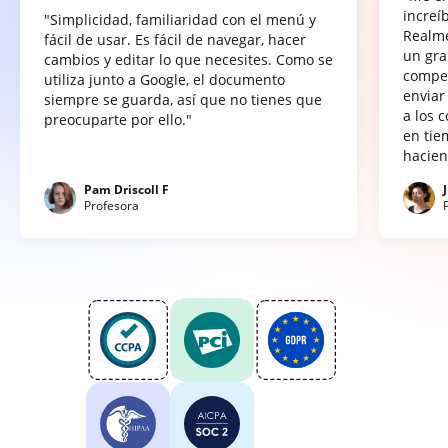
increí
"Simplicidad, familiaridad con el menú y
Realme
fácil de usar. Es fácil de navegar, hacer
un gra
cambios y editar lo que necesites. Como se
compet
utiliza junto a Google, el documento
enviar
siempre se guarda, así que no tienes que
a los 
preocuparte por ello."
en tie
hacien
Pam Driscoll F
Profesora