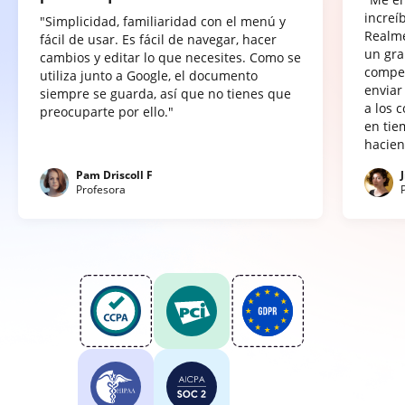
increí
"Simplicidad, familiaridad con el menú y
Realme
fácil de usar. Es fácil de navegar, hacer
un gra
cambios y editar lo que necesites. Como se
compet
utiliza junto a Google, el documento
enviar
siempre se guarda, así que no tienes que
a los 
preocuparte por ello."
en tie
hacien
Pam Driscoll F
Profesora