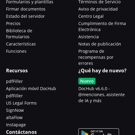
Formularios y plantillas
Términos de Servicio
Firmar documentos
Aviso de privacidad
Estado del servidor
Centro Legal
Precios
Cumplimiento de Firma
Electrónica
Biblioteca de
formularios
Asistencia
Características
Notas de publicación
Funciones
Programa de
recompensas por
errores
Recursos
¿Qué hay de nuevo?
Nuevo
pdfFiller
Aplicación móvil DocHub
DocHub v6.6.0 -
@menciones, asistente
pdfFiller
de IA y más
US Legal Forms
SignNow
altaFlow
Instapage
Contáctanos