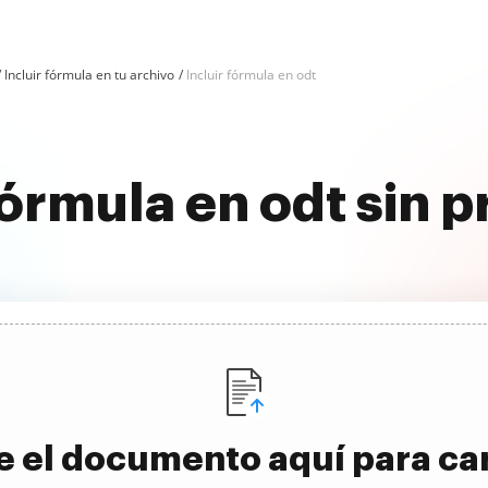
Incluir fórmula en tu archivo
Incluir fórmula en odt
fórmula en odt sin 
e el documento aquí para ca