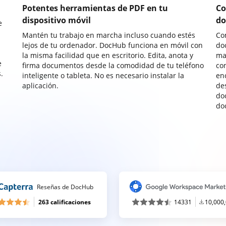
Potentes herramientas de PDF en tu
Co
dispositivo móvil
do
e
Mantén tu trabajo en marcha incluso cuando estés
Co
lejos de tu ordenador. DocHub funciona en móvil con
do
la misma facilidad que en escritorio. Edita, anota y
ma
e
firma documentos desde la comodidad de tu teléfono
co
.
inteligente o tableta. No es necesario instalar la
enc
aplicación.
de
do
do
Reseñas de DocHub
263 calificaciones
14331
10,000