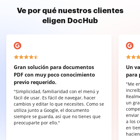
Ve por qué nuestros clientes
eligen DocHub
Gran solución para documentos
Un va
PDF con muy poco conocimiento
para 
previo requerido.
"Me e
increí
"Simplicidad, familiaridad con el menú y
Realme
fácil de usar. Es fácil de navegar, hacer
un gra
cambios y editar lo que necesites. Como se
compet
utiliza junto a Google, el documento
enviar
siempre se guarda, así que no tienes que
a los 
preocuparte por ello."
en tie
hacien