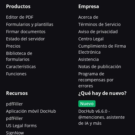
Productos
Empresa
Editor de PDF
Acerca de
Formularios y plantillas
Términos de Servicio
Firmar documentos
Aviso de privacidad
Estado del servidor
Centro Legal
Precios
Cumplimiento de Firma
Electrónica
Biblioteca de
formularios
Asistencia
Características
Notas de publicación
Funciones
Programa de
recompensas por
errores
Recursos
¿Qué hay de nuevo?
Nuevo
pdfFiller
Aplicación móvil DocHub
DocHub v6.6.0 -
@menciones, asistente
pdfFiller
de IA y más
US Legal Forms
SignNow