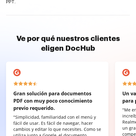
PPT.
Ve por qué nuestros clientes
eligen DocHub
Gran solución para documentos
Un va
PDF con muy poco conocimiento
para 
previo requerido.
"Me e
increí
"Simplicidad, familiaridad con el menú y
Realme
fácil de usar. Es fácil de navegar, hacer
un gra
cambios y editar lo que necesites. Como se
compet
utiliza junto a Google, el documento