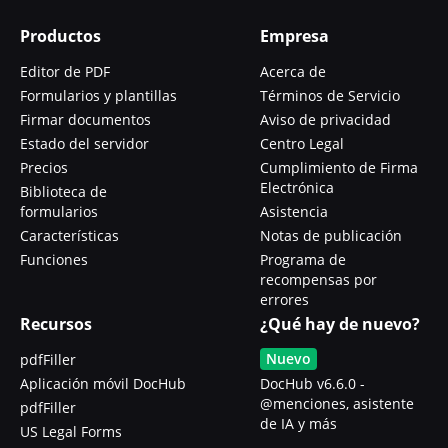
Productos
Empresa
Editor de PDF
Acerca de
Formularios y plantillas
Términos de Servicio
Firmar documentos
Aviso de privacidad
Estado del servidor
Centro Legal
Precios
Cumplimiento de Firma
Electrónica
Biblioteca de
formularios
Asistencia
Características
Notas de publicación
Funciones
Programa de
recompensas por
errores
Recursos
¿Qué hay de nuevo?
Nuevo
pdfFiller
Aplicación móvil DocHub
DocHub v6.6.0 -
@menciones, asistente
pdfFiller
de IA y más
US Legal Forms