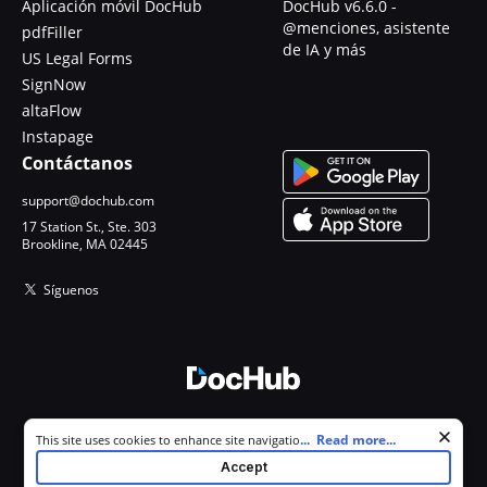
Aplicación móvil DocHub
DocHub v6.6.0 -
@menciones, asistente
pdfFiller
de IA y más
US Legal Forms
SignNow
altaFlow
Instapage
Contáctanos
support@dochub.com
17 Station St., Ste. 303
Brookline, MA 02445
Síguenos
© 2026 DocHub, LLC
Cookie consent notice
...
Read more...
This site uses cookies to enhance site navigation and personalize
Todos los derechos reservados.
your experience. By using this site you agree to our use of cookies as
Accept
described in our
Privacy Notice
. You can modify your selections by