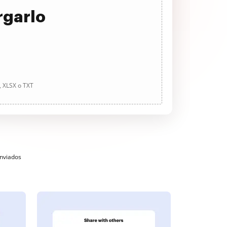
rgarlo
, XLSX o TXT
enviados