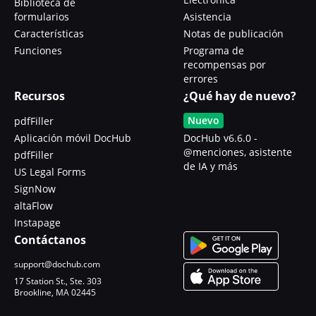
Biblioteca de
formularios
Asistencia
Características
Notas de publicación
Funciones
Programa de
recompensas por
errores
Recursos
¿Qué hay de nuevo?
Nuevo
pdfFiller
Aplicación móvil DocHub
DocHub v6.6.0 -
@menciones, asistente
pdfFiller
de IA y más
US Legal Forms
SignNow
altaFlow
Instapage
Contáctanos
support@dochub.com
17 Station St., Ste. 303
Brookline, MA 02445