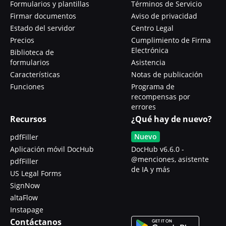
Formularios y plantillas
Términos de Servicio
Firmar documentos
Aviso de privacidad
Estado del servidor
Centro Legal
Precios
Cumplimiento de Firma
Electrónica
Biblioteca de
formularios
Asistencia
Características
Notas de publicación
Funciones
Programa de
recompensas por
errores
Recursos
¿Qué hay de nuevo?
Nuevo
pdfFiller
Aplicación móvil DocHub
DocHub v6.6.0 -
@menciones, asistente
pdfFiller
de IA y más
US Legal Forms
SignNow
altaFlow
Instapage
Contáctanos