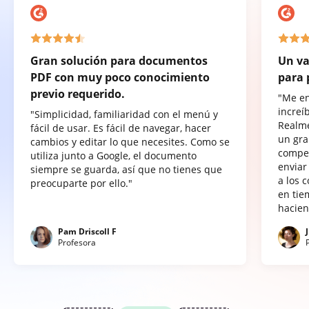
Gran solución para documentos
Un va
PDF con muy poco conocimiento
para 
previo requerido.
"Me e
increí
"Simplicidad, familiaridad con el menú y
Realme
fácil de usar. Es fácil de navegar, hacer
un gra
cambios y editar lo que necesites. Como se
compet
utiliza junto a Google, el documento
enviar
siempre se guarda, así que no tienes que
a los 
preocuparte por ello."
en tie
hacien
Pam Driscoll F
Profesora