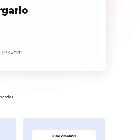
rgarlo
, XLSX o TXT
enviados