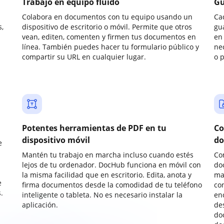
Trabajo en equipo fluido
Gu
Colabora en documentos con tu equipo usando un
Ca
,
dispositivo de escritorio o móvil. Permite que otros
gu
vean, editen, comenten y firmen tus documentos en
en 
línea. También puedes hacer tu formulario público y
ne
compartir su URL en cualquier lugar.
o 
Potentes herramientas de PDF en tu
Co
dispositivo móvil
do
e
Mantén tu trabajo en marcha incluso cuando estés
Co
lejos de tu ordenador. DocHub funciona en móvil con
do
la misma facilidad que en escritorio. Edita, anota y
ma
e
firma documentos desde la comodidad de tu teléfono
co
.
inteligente o tableta. No es necesario instalar la
enc
aplicación.
de
do